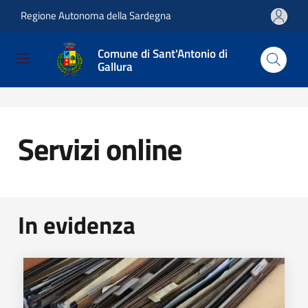
Regione Autonoma della Sardegna
Salta e vai al contenuto
Salta e vai al footer
Comune di Sant'Antonio di
Gallura
Home
/
Servizi
/
Servizi online
Servizi online
In evidenza