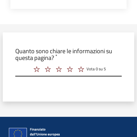
SU STATISTICHE
Modulo form_valutazione
Quanto sono chiare le informazioni su
*
questa pagina?
Vota 0 su 5
Vota 2 su 5
Vota 3 su 5
Vota 4 su 5
Vota 5 su 5
Vota 6 su 5