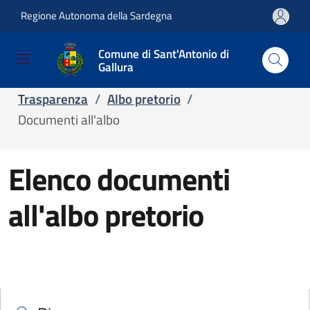
Regione Autonoma della Sardegna
Salta e vai al contenuto
Salta e vai al footer
Comune di Sant'Antonio di
Gallura
Home
/
Servizi
/
Servizi online
/
Trasparenza
/
Albo pretorio
/
Documenti all'albo
Elenco documenti
all'albo pretorio